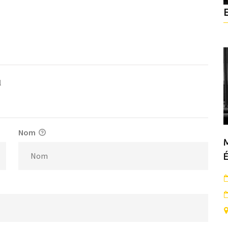
l
Nom
M
É