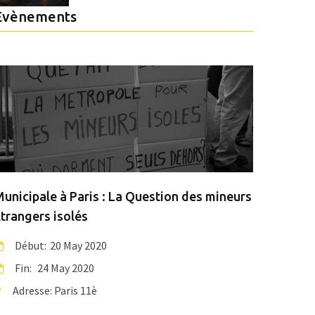
Evènements
unicipale à Paris : La Question des mineurs
France
trangers isolés
du CO
Début:
20 May 2020
Déb
Fin:
24 May 2020
Fin:
Adresse:
Paris 11è
Adre